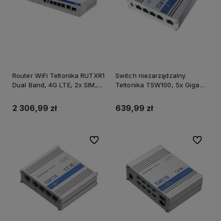
Router WiFi Teltonika RUTXR1
Switch niezarządzalny
Dual Band, 4G LTE, 2x SIM,
Teltonika TSW100, 5x Gigabit
SFP-WAN, 4xLAN, 1x WAN
Ethernet, PoE
Gigabit
2 306,99 zł
639,99 zł
Do ulubionych
Do ulubi