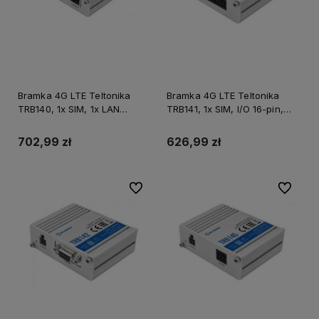
Bramka 4G LTE Teltonika
Bramka 4G LTE Teltonika
TRB140, 1x SIM, 1x LAN
TRB141, 1x SIM, I/O 16-pin,
10/100/1000, 1x micro USB
M2M/IoT
702,99 zł
626,99 zł
Do ulubionych
Do ulubi