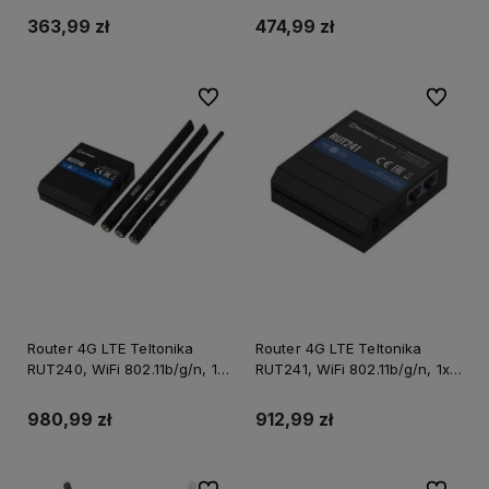
363,99 zł
474,99 zł
Do ulubionych
Do ulubi
Router 4G LTE Teltonika
Router 4G LTE Teltonika
RUT240, WiFi 802.11b/g/n, 1x
RUT241, WiFi 802.11b/g/n, 1x
SIM, 2x LAN/WAN 10/100
SIM, 2x LAN/WAN 10/100
Mbps
Mbps
980,99 zł
912,99 zł