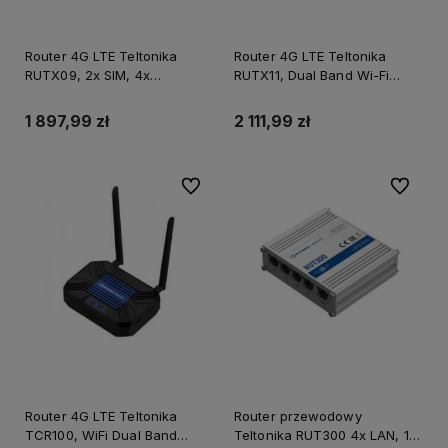
Router 4G LTE Teltonika
Router 4G LTE Teltonika
RUTX09, 2x SIM, 4x
RUTX11, Dual Band Wi-Fi
LAN/WAN Gigabit, GPS, USB
802.11ac, 2x SIM, 4x
LAN/WAN Gigabit, USB, GPS,
1 897,99 zł
2 111,99 zł
Bluetooth RUTX11
Do ulubionych
Do ulubi
Router 4G LTE Teltonika
Router przewodowy
TCR100, WiFi Dual Band
Teltonika RUT300 4x LAN, 1x