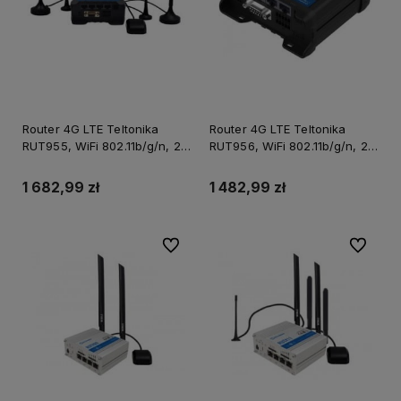
Router 4G LTE Teltonika
Router 4G LTE Teltonika
RUT955, WiFi 802.11b/g/n, 2x
RUT956, WiFi 802.11b/g/n, 2x
SIM, 4x LAN/WAN 10/100
SIM, 4x LAN/WAN 10/100
Mbps, GPS
Mbps, GPS
1 682,99 zł
1 482,99 zł
Do ulubionych
Do ulubi