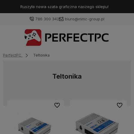
Ruszyła nowa szata graficzna naszego sklepu!
❤️
786 300 342
biuro@mmc-group.pl
PerfectPC
Teltonika
Teltonika
Do ulubionych
Do ulubi