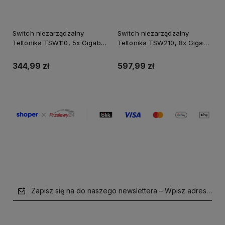
Switch niezarządzalny
Switch niezarządzalny
Teltonika TSW110, 5x Gigabit
Teltonika TSW210, 8x Gigabit
Ethernet, PoE
Ethernet, 2x SFP, aluminiowa
obudowa
344,99 zł
597,99 zł
Zapisz się na do naszego newslettera – Wpisz adres e-mai