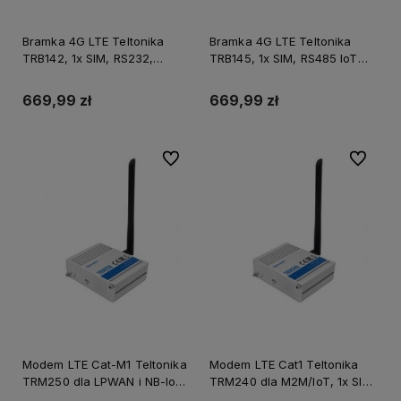
Bramka 4G LTE Teltonika
Bramka 4G LTE Teltonika
TRB142, 1x SIM, RS232,
TRB145, 1x SIM, RS485 IoT
M2M/IoT
M2M
669,99 zł
669,99 zł
Do ulubionych
Do ulubi
Modem LTE Cat-M1 Teltonika
Modem LTE Cat1 Teltonika
TRM250 dla LPWAN i NB-IoT,
TRM240 dla M2M/IoT, 1x SIM,
1x SIM, 1x micro USB
1x micro USB