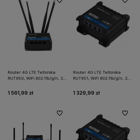
Do ulubionych
Do ulubi
Router 4G LTE Teltonika
Router 4G LTE Teltonika
RUT950, WiFi 802.11b/g/n, 2x
RUT951, WiFi 802.11b/g/n, 2x
SIM, 4x LAN/WAN 10/100
SIM, 4x LAN/WAN 10/100
Mbps
Mbps
1 561,99 zł
1 329,99 zł
Do ulubionych
Do ulubi