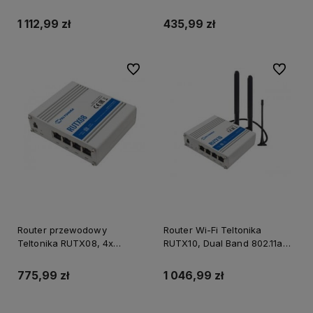
802.11b/g/n/ac, 1x SIM, 2x
WAN 10/100, USB 2.0
LAN/WAN 10/100
1 112,99 zł
435,99 zł
Do ulubionych
Do ulubi
Router przewodowy
Router Wi-Fi Teltonika
Teltonika RUTX08, 4x
RUTX10, Dual Band 802.11ac,
LAN/WAN Gigabit, USB
4x LAN/WAN Gigabit, USB,
Bluetooth
775,99 zł
1 046,99 zł