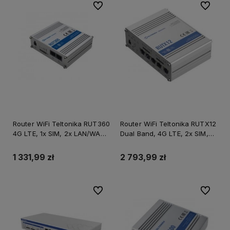
Do ulubionych
Do ulubi
Router WiFi Teltonika RUT360
Router WiFi Teltonika RUTX12
4G LTE, 1x SIM, 2x LAN/WAN
Dual Band, 4G LTE, 2x SIM,
10/100
4x LAN/WAN 10/100/1000
1 331,99 zł
2 793,99 zł
Do ulubionych
Do ulubi