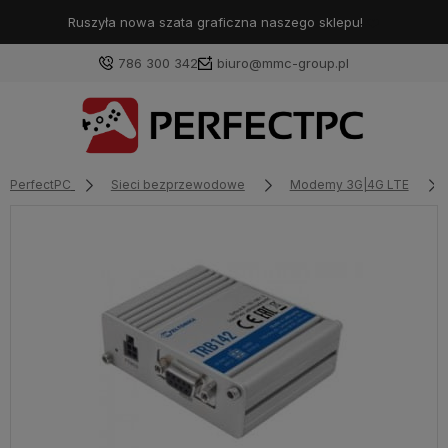
Ruszyła nowa szata graficzna naszego sklepu!
❤️
786 300 342
biuro@mmc-group.pl
PerfectPC
Sieci bezprzewodowe
Modemy 3G|4G LTE