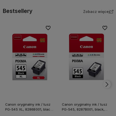
Bestsellery
Zobacz więcej
Do ulubionych
Do ulubi
Canon oryginalny ink / tusz
Canon oryginalny ink / tusz
PG-545 XL, 8286B001, black,
PG-545, 8287B001, black,
400s, 15ml, high capacity
180s, 8ml