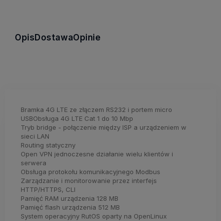
Opis
Dostawa
Opinie
Bramka 4G LTE ze złączem RS232 i portem micro
USBObsługa 4G LTE Cat 1 do 10 Mbp
Tryb bridge - połączenie między ISP a urządzeniem w
sieci LAN
Routing statyczny
Open VPN jednoczesne działanie wielu klientów i
serwera
Obsługa protokołu komunikacyjnego Modbus
Zarządzanie i monitorowanie przez interfejs
HTTP/HTTPS, CLI
Pamięć RAM urządzenia 128 MB
Pamięć flash urządzenia 512 MB
System operacyjny RutOS oparty na OpenLinux