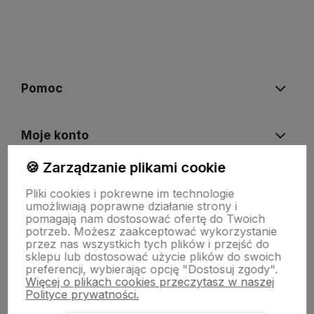
polityce prywatności
Pomoc
Moje konto
🍪 Zarządzanie plikami cookie
Płatności i dostawa
Pliki cookies i pokrewne im technologie
umożliwiają poprawne działanie strony i
pomagają nam dostosować ofertę do Twoich
O nas
potrzeb. Możesz zaakceptować wykorzystanie
przez nas wszystkich tych plików i przejść do
sklepu lub dostosować użycie plików do swoich
preferencji, wybierając opcję "Dostosuj zgody".
Więcej o plikach cookies przeczytasz w naszej
Polityce prywatności.