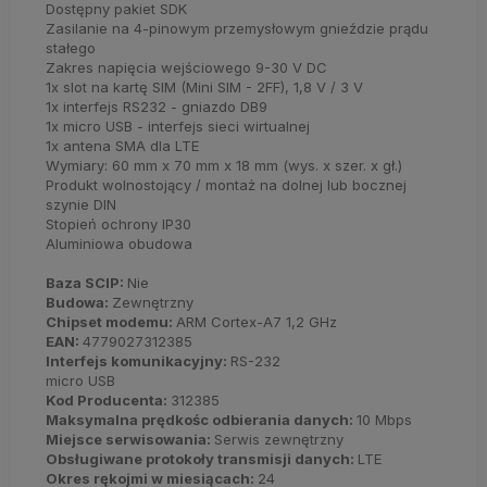
Dostępny pakiet SDK
Zasilanie na 4-pinowym przemysłowym gnieździe prądu
stałego
Zakres napięcia wejściowego 9-30 V DC
1x slot na kartę SIM (Mini SIM - 2FF), 1,8 V / 3 V
1x interfejs RS232 - gniazdo DB9
1x micro USB - interfejs sieci wirtualnej
1x antena SMA dla LTE
Wymiary: 60 mm x 70 mm x 18 mm (wys. x szer. x gł.)
Produkt wolnostojący / montaż na dolnej lub bocznej
szynie DIN
Stopień ochrony IP30
Aluminiowa obudowa
Baza SCIP:
Nie
Budowa:
Zewnętrzny
Chipset modemu:
ARM Cortex-A7 1,2 GHz
EAN:
4779027312385
Interfejs komunikacyjny:
RS-232
micro USB
Kod Producenta:
312385
Maksymalna prędkośc odbierania danych:
10 Mbps
Miejsce serwisowania:
Serwis zewnętrzny
Obsługiwane protokoły transmisji danych:
LTE
Okres rękojmi w miesiącach:
24