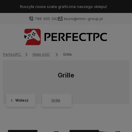
Ruszyła nowa szata graficzna naszego sklepu!
❤️
786 300 342
biuro@mmc-group.pl
PerfectPC
Małe AGD
Grille
Grille
Wstecz
Grille