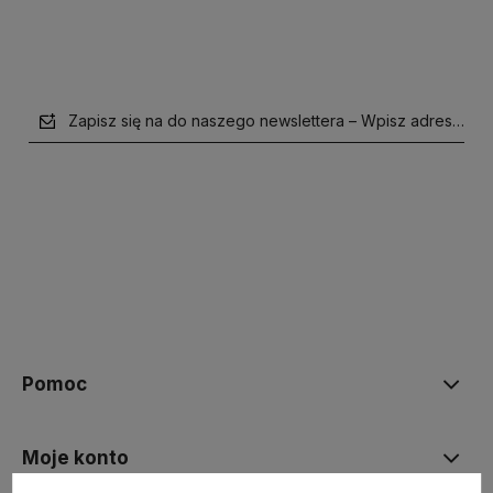
Zapisz się na do naszego newslettera – Wpisz adres e-mai
polityce prywatności
Pomoc
Moje konto