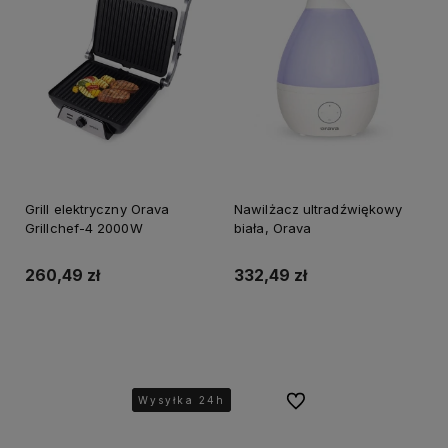
Grill elektryczny Orava
Nawilżacz ultradźwiękowy
Grillchef-4 2000W
biała, Orava
260,49 zł
332,49 zł
Do koszyka
Do koszyka
Do ulubionych
Wysyłka 24h
Wysyłka 24h
Wysyłka 24h