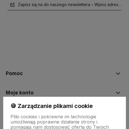
Zapisz się na do naszego newslettera – Wpisz adres e-mai
polityce prywatności
Pomoc
Moje konto
🍪 Zarządzanie plikami cookie
Płatności i dostawa
Pliki cookies i pokrewne im technologie
umożliwiają poprawne działanie strony i
pomagają nam dostosować ofertę do Twoich