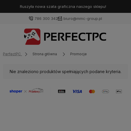
Ruszyła nowa szata graficzna naszego sklepu!
❤️
786 300 342
biuro@mmc-group.pl
PerfectPC
Strona główna
Promocje
Nie znaleziono produktów spełniających podane kryteria.