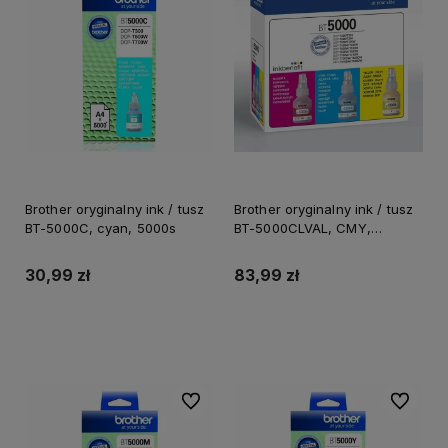
Brother oryginalny ink / tusz
Brother oryginalny ink / tusz
BT-5000C, cyan, 5000s
BT-5000CLVAL, CMY,
3x5000s
30,99 zł
83,99 zł
Do koszyka
Do koszyka
Do ulubionych
Do ulubi