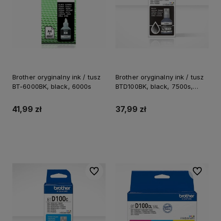
Brother oryginalny ink / tusz
Brother oryginalny ink / tusz
BT-6000BK, black, 6000s
BTD100BK, black, 7500s,
108ml
41,99 zł
37,99 zł
Do koszyka
Do koszyka
Do ulubionych
Do ulubi