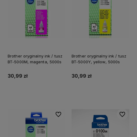
Brother oryginalny ink / tusz
Brother oryginalny ink / tusz
BT-5000M, magenta, 5000s
BT-5000Y, yellow, 5000s
30,99 zł
30,99 zł
Do koszyka
Do koszyka
Do ulubionych
Do ulubi