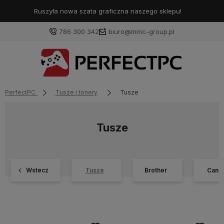
Ruszyła nowa szata graficzna naszego sklepu!
❤️
786 300 342
biuro@mmc-group.pl
PerfectPC
Tusze i tonery
Tusze
Tusze
Wstecz
Tusze
Brother
Cano