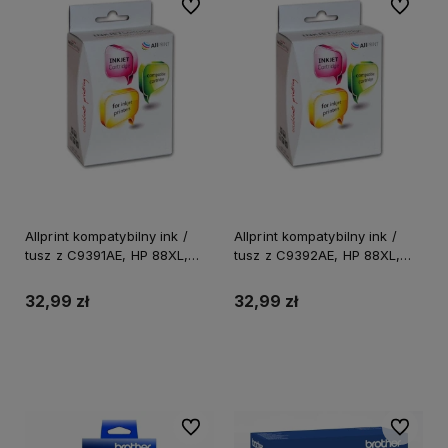
Do ulubionych
Do ulubi
Allprint kompatybilny ink /
Allprint kompatybilny ink /
tusz z C9391AE, HP 88XL,
tusz z C9392AE, HP 88XL,
cyan, 17ml, EOL
magenta, 17ml, EOL
32,99 zł
32,99 zł
Do koszyka
Do koszyka
Do ulubionych
Do ulubi