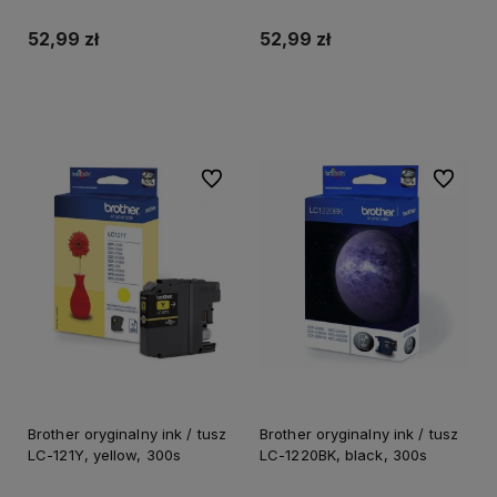
52,99 zł
52,99 zł
Do koszyka
Do koszyka
Do ulubionych
Do ulubi
Brother oryginalny ink / tusz
Brother oryginalny ink / tusz
LC-121Y, yellow, 300s
LC-1220BK, black, 300s