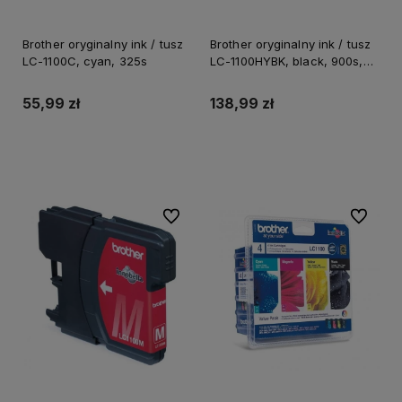
Brother oryginalny ink / tusz
Brother oryginalny ink / tusz
LC-1100C, cyan, 325s
LC-1100HYBK, black, 900s,
high capacity
55,99 zł
138,99 zł
Do koszyka
Do koszyka
Do ulubionych
Do ulubi