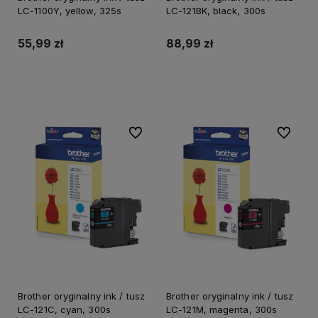
LC-1100Y, yellow, 325s
LC-121BK, black, 300s
55,99 zł
88,99 zł
Do koszyka
Do koszyka
Do ulubionych
Do ulubi
Brother oryginalny ink / tusz
Brother oryginalny ink / tusz
LC-121C, cyan, 300s
LC-121M, magenta, 300s