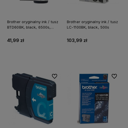
Brother oryginalny ink / tusz
Brother oryginalny ink / tusz
BTD60BK, black, 6500s,
LC-1100BK, black, 500s
108ml
41,99 zł
103,99 zł
Do koszyka
Do koszyka
Do ulubionych
Do ulubi