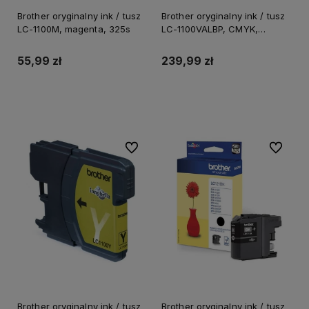
Brother oryginalny ink / tusz
Brother oryginalny ink / tusz
LC-1100M, magenta, 325s
LC-1100VALBP, CMYK,
450/3x325s, wygodne
opakowanie
55,99 zł
239,99 zł
Do koszyka
Do koszyka
Do ulubionych
Do ulubi
Brother oryginalny ink / tusz
Brother oryginalny ink / tusz