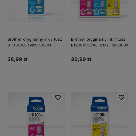
Brother oryginalny ink / tusz
Brother oryginalny ink / tusz
BTD100C, cyan, 5000s,
BTD100CLVAL, CMY, 3x5000s
48.8ml
28,99 zł
80,99 zł
Do koszyka
Do koszyka
Do ulubionych
Do ulubi