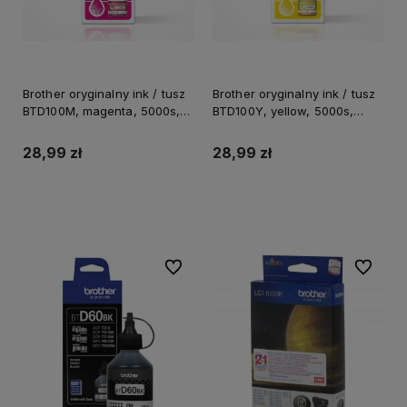
Brother oryginalny ink / tusz
Brother oryginalny ink / tusz
BTD100M, magenta, 5000s,
BTD100Y, yellow, 5000s,
48.8ml
48.8ml
28,99 zł
28,99 zł
Do koszyka
Do koszyka
Do ulubionych
Do ulubi