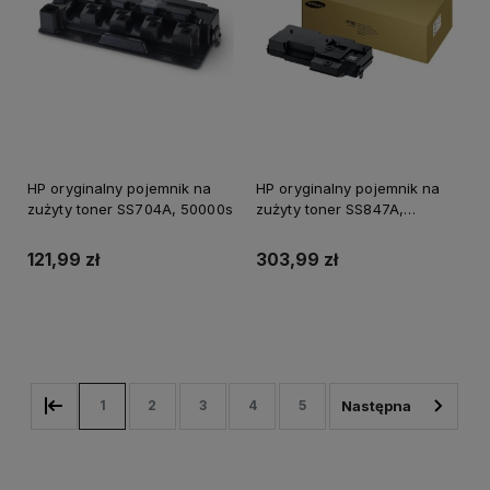
HP oryginalny pojemnik na
HP oryginalny pojemnik na
zużyty toner SS704A, 50000s
zużyty toner SS847A,
300000s, EOL
121,99 zł
303,99 zł
Do koszyka
Do koszyka
1
2
3
4
5