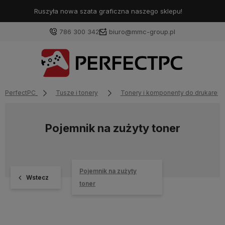
Ruszyła nowa szata graficzna naszego sklepu!
❤️
786 300 342
biuro@mmc-group.pl
PerfectPC
Tusze i tonery
Tonery i komponenty do drukarek
Pojemnik na zużyty toner
Pojemnik na zużyty
Wstecz
toner