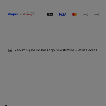
Zapisz się na do naszego newslettera – Wpisz adres e-mai
polityce prywatności