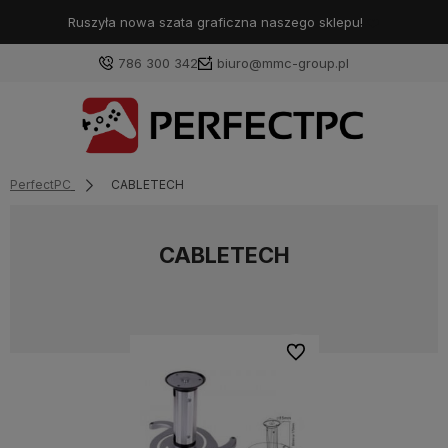
Ruszyła nowa szata graficzna naszego sklepu!
❤️
786 300 342
biuro@mmc-group.pl
PerfectPC
CABLETECH
CABLETECH
Do ulubionych