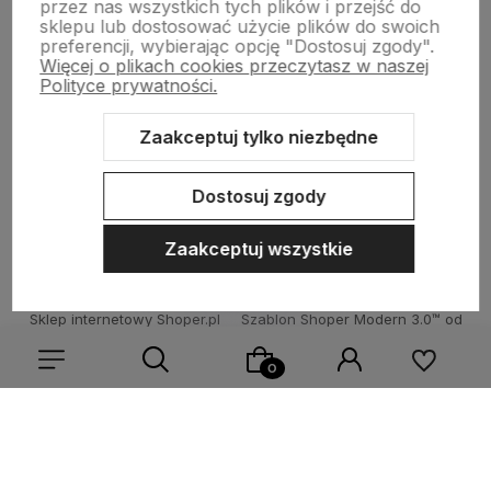
przez nas wszystkich tych plików i przejść do
sklepu lub dostosować użycie plików do swoich
preferencji, wybierając opcję "Dostosuj zgody".
Więcej o plikach cookies przeczytasz w naszej
Płatności i dostawa
Polityce prywatności.
Zaakceptuj tylko niezbędne
O nas
Dostosuj zgody
Zaakceptuj wszystkie
Sklep internetowy Shoper.pl
Szablon Shoper Modern 3.0™
od
GrowCommerce
Wybierz coś dla siebie z naszej aktualnej oferty lub zaloguj
się, aby przywrócić dodane produkty do listy z poprzedniej