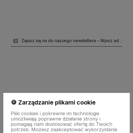
Zapisz się na do naszego newslettera – Wpisz adres e-m
polityce prywatności
🍪 Zarządzanie plikami cookie
Pomoc
Pliki cookies i pokrewne im technologie
umożliwiają poprawne działanie strony i
pomagają nam dostosować ofertę do Twoich
potrzeb. Możesz zaakceptować wykorzystanie
Moje konto