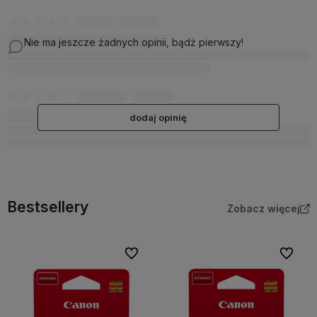
Nie ma jeszcze żadnych opinii, bądź pierwszy!
dodaj opinię
Bestsellery
Zobacz więcej
Do ulubionych
Do ulubi