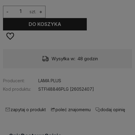
-
szt.
+
DO KOSZYKA
Wysyłka w:
48 godzin
Producent:
LAMA PLUS
Kod produktu:
STFI48846PLG [26052407]
zapytaj o produkt
dodaj opinię
poleć znajomemu