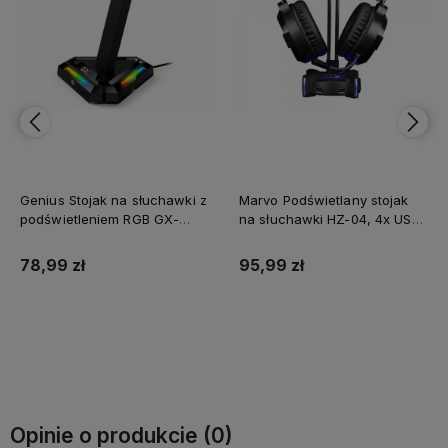
Genius Stojak na słuchawki z
Marvo Podświetlany stojak
podświetleniem RGB GX-
na słuchawki HZ-04, 4x USB
UH100, 2x USB-A 2x USB-C
3.0 HUB, czarny
HUB, czarny
78,99 zł
95,99 zł
Do koszyka
Do koszyka
Opinie o produkcie (0)