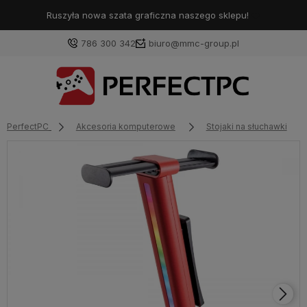
Ruszyła nowa szata graficzna naszego sklepu!
❤️
786 300 342
biuro@mmc-group.pl
PerfectPC
Akcesoria komputerowe
Stojaki na słuchawki