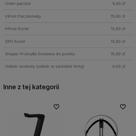
Orlen paczka
9,90 zł
InPost Paczkomaty
15,90 zł
InPost Kurier
15,90 zł
DPD Kurier
15,90 zł
Shoper Przesyłki Dostawa do punktu
15,90 zł
Odbiór osobisty
(odbiór w siedzibie firmy)
0,00 zł
Inne z tej kategorii
bionych
bionych
Do ulubionych
Do ulubionych
Do ulubi
Do ulubi