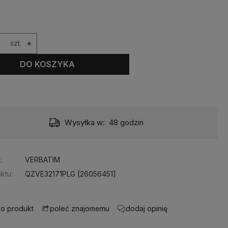
szt.
+
DO KOSZYKA
Wysyłka w:
48 godzin
:
VERBATIM
ktu:
QZVE32171PLG [26056451]
 o produkt
dodaj opinię
poleć znajomemu