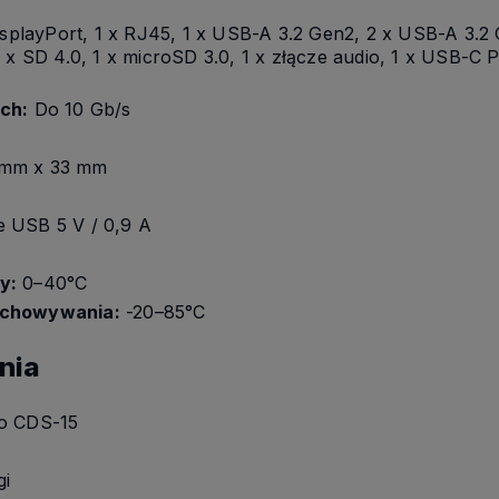
splayPort, 1 x RJ45, 1 x USB-A 3.2 Gen2, 2 x USB-A 3.2
 x SD 4.0, 1 x microSD 3.0, 1 x złącze audio, 1 x USB-C P
ch:
Do 10 Gb/s
 mm x 33 mm
e USB 5 V / 0,9 A
y:
0–40°C
echowywania:
-20–85°C
nia
ro CDS-15
gi