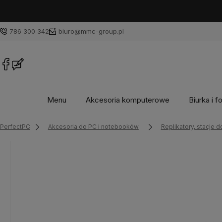
786 300 342
biuro@mmc-group.pl
Menu
Akcesoria komputerowe
Biurka i f
PerfectPC
Akcesoria do PC i notebooków
Replikatory, stacje 