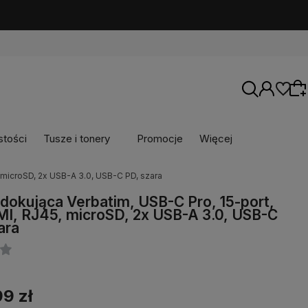
stości
Tusze i tonery
Promocje
Więcej
, microSD, 2x USB-A 3.0, USB-C PD, szara
Wybierz coś dla siebie z naszej aktualnej
 dokująca Verbatim, USB-C Pro, 15-port,
oferty lub zaloguj się, aby przywrócić dodane
I, RJ45, microSD, 2x USB-A 3.0, USB-C
produkty do listy z poprzedniej sesji.
ara
9 zł