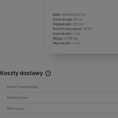
EAN:
023942321712
Gwarancja:
24 m
Głębokość:
20 cm
Kod Producenta:
32171
Szerokość:
1 cm
Waga:
0.138 kg
Wysokość:
2 cm
Koszty dostawy
Cena nie zawiera ewentualnych
InPost Paczkomaty
kosztów płatności
InPost Kurier
DPD Kurier