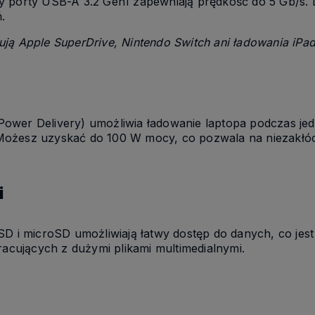
y porty USB-A 3.2 Gen1 zapewniają prędkość do 5 Gb/s. 
.
ją Apple SuperDrive, Nintendo Switch ani ładowania iPad
ower Delivery) umożliwia ładowanie laptopa podczas je
j. Możesz uzyskać do 100 W mocy, co pozwala na niezakłó
i
SD i microSD umożliwiają łatwy dostęp do danych, co jes
racujących z dużymi plikami multimedialnymi.