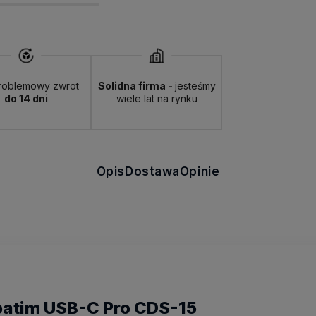
roblemowy zwrot
Solidna firma -
jesteśmy
do 14 dni
wiele lat na rynku
Opis
Dostawa
Opinie
batim USB-C Pro CDS-15