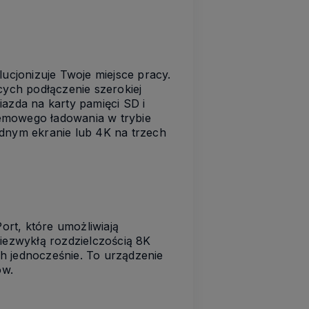
cjonizuje Twoje miejsce pracy.
ych podłączenie szerokiej
azda na karty pamięci SD i
lemowego ładowania w trybie
ednym ekranie lub 4K na trzech
rt, które umożliwiają
niezwykłą rozdzielczością 8K
h jednocześnie. To urządzenie
ów.