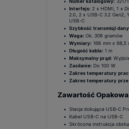
Numer katalogowy:
32171
Interfejs:
2 x HDMI, 1 x Di
2.0, 2 x USB-C 3.2 Gen2, 1
USB-C
Szybkość transmisji dany
Waga:
Ok. 308 gramów
Wymiary:
168 mm x 68,5
Długość kabla:
1 m
Maksymalny prąd:
Wyjści
Zasilanie:
Do 100 W
Zakres temperatury prac
Zakres temperatury prz
Zawartość Opakowa
Stacja dokująca USB-C P
Kabel USB-C na USB-C
Skrócona instrukcja obsłu