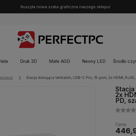
Ruszyła nowa szata graficzna naszego sklepu!
❤️
otele
Druk 3D
Małe AGD
Neony LED
Środki czy
dokująca
Stacja dokująca Verbatim, USB-C Pro, 15-port, 2x HDMI, RJ45
Stacja
2x HDM
PD, sz
Cena:
446,9