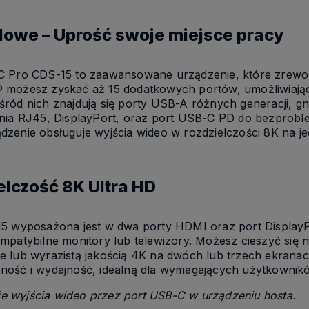
lowe – Uprość swoje miejsce pracy
C Pro CDS-15 to zaawansowane urządzenie, które zrewolu
 możesz zyskać aż 15 dodatkowych portów, umożliwiając
ród nich znajdują się porty USB-A różnych generacji, gni
enia RJ45, DisplayPort, oraz port USB-C PD do bezprob
zenie obsługuje wyjścia wideo w rozdzielczości 8K na j
lczość 8K Ultra HD
15 wyposażona jest w dwa porty HDMI oraz port DisplayPo
mpatybilne monitory lub telewizory. Możesz cieszyć się 
 lub wyrazistą jakością 4K na dwóch lub trzech ekranac
ność i wydajność, idealną dla wymagających użytkownik
 wyjścia wideo przez port USB-C w urządzeniu hosta.