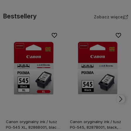
Bestsellery
Zobacz więcej
Do ulubionych
Do ulubi
Canon oryginalny ink / tusz
Canon oryginalny ink / tusz
PG-545 XL, 8286B001, black,
PG-545, 8287B001, black,