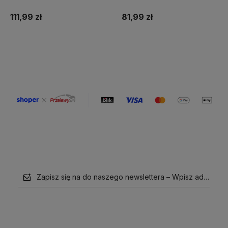
400s, 15ml, high capacity
180s, 8ml
111,99 zł
81,99 zł
Do koszyka
Do koszyka
Zapisz się na do naszego newslettera – Wpisz adres e-m