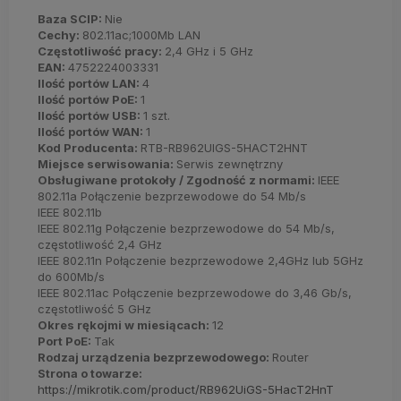
Baza SCIP:
Nie
Cechy:
802.11ac;1000Mb LAN
Częstotliwość pracy:
2,4 GHz i 5 GHz
EAN:
4752224003331
Ilość portów LAN:
4
Ilość portów PoE:
1
Ilość portów USB:
1 szt.
Ilość portów WAN:
1
Kod Producenta:
RTB-RB962UIGS-5HACT2HNT
Miejsce serwisowania:
Serwis zewnętrzny
Obsługiwane protokoły / Zgodność z normami:
IEEE
802.11a Połączenie bezprzewodowe do 54 Mb/s
IEEE 802.11b
IEEE 802.11g Połączenie bezprzewodowe do 54 Mb/s,
częstotliwość 2,4 GHz
IEEE 802.11n Połączenie bezprzewodowe 2,4GHz lub 5GHz
do 600Mb/s
IEEE 802.11ac Połączenie bezprzewodowe do 3,46 Gb/s,
częstotliwość 5 GHz
Okres rękojmi w miesiącach:
12
Port PoE:
Tak
Rodzaj urządzenia bezprzewodowego:
Router
Strona o towarze:
https://mikrotik.com/product/RB962UiGS-5HacT2HnT