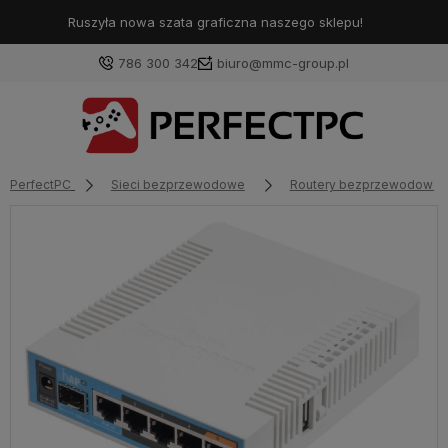
Ruszyła nowa szata graficzna naszego sklepu!
❤️
786 300 342
biuro@mmc-group.pl
PerfectPC
Sieci bezprzewodowe
Routery bezprzewodowe