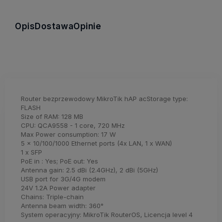
Opis
Dostawa
Opinie
Router bezprzewodowy MikroTik hAP acStorage type:
FLASH
Size of RAM: 128 MB
CPU: QCA9558 - 1 core, 720 MHz
Max Power consumption: 17 W
5 x 10/100/1000 Ethernet ports (4x LAN, 1 x WAN)
1 x SFP
PoE in : Yes; PoE out: Yes
Antenna gain: 2.5 dBi (2.4GHz), 2 dBi (5GHz)
USB port for 3G/4G modem
24V 1.2A Power adapter
Chains: Triple-chain
Antenna beam width: 360°
System operacyjny: MikroTik RouterOS, Licencja level 4