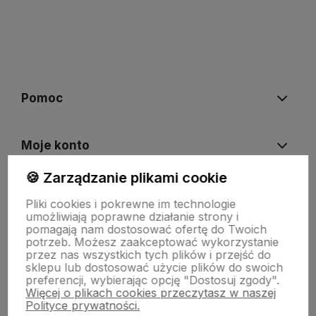
polityce prywatności
Pomoc
Moje konto
🍪 Zarządzanie plikami cookie
Płatności i dostawa
Pliki cookies i pokrewne im technologie
umożliwiają poprawne działanie strony i
pomagają nam dostosować ofertę do Twoich
O nas
potrzeb. Możesz zaakceptować wykorzystanie
przez nas wszystkich tych plików i przejść do
sklepu lub dostosować użycie plików do swoich
preferencji, wybierając opcję "Dostosuj zgody".
Więcej o plikach cookies przeczytasz w naszej
Polityce prywatności.