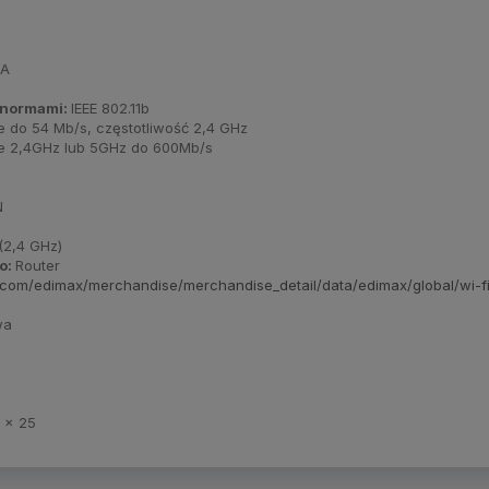
SA
 normami:
IEEE 802.11b
 do 54 Mb/s, częstotliwość 2,4 GHz
we 2,4GHz lub 5GHz do 600Mb/s
N
(2,4 GHz)
o:
Router
.com/edimax/merchandise/merchandise_detail/data/edimax/global/wi-f
wa
8 x 25