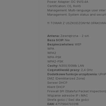
Power Adapter: DC 9V/0.4A
Certification: CE, RoHS
Management: Multi-language user inte
Management: System status and securi
!!! TOWAR Z USZKODZONYM OPAKOWANI
Antena:
Zewnętrzna - 2 szt.
Baza SCIP:
Nie
Bezpieczeństwo:
WEP
WPA
WPA2
WPA-PSK
WPA2-PSK
Cechy:
N300;100Mb LAN
Częstotliwość pracy:
2,4 GHz
Dodatkowe funkcje urządzenia:
UPn
DMZ (Demilitarized Zone)
Serwer DHCP
Klient DHCP
Firewall SPI (Stateful Packet Inspection)
Wiązanie adresów IP i MAC
Strefa gości / Sieć dla gości
EAN:
4717964703316