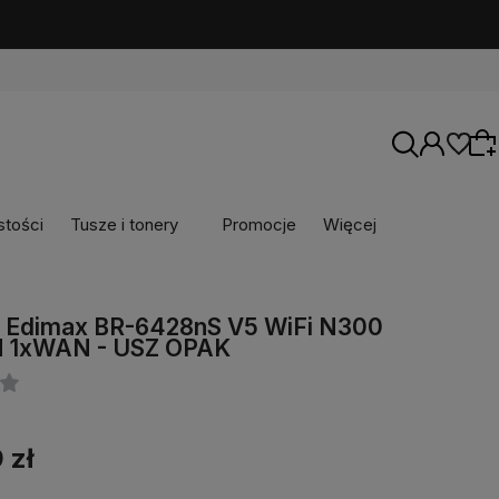
stości
Tusze i tonery
Promocje
Więcej
Wybierz coś dla siebie z naszej aktualnej
r Edimax BR-6428nS V5 WiFi N300
oferty lub zaloguj się, aby przywrócić dodane
 1xWAN - USZ OPAK
produkty do listy z poprzedniej sesji.
 zł