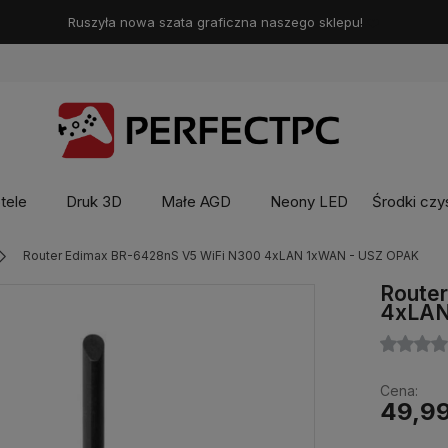
Ruszyła nowa szata graficzna naszego sklepu!
❤️
otele
Druk 3D
Małe AGD
Neony LED
Środki czy
Router Edimax BR-6428nS V5 WiFi N300 4xLAN 1xWAN - USZ OPAK
Route
4xLAN
Cena:
49,99