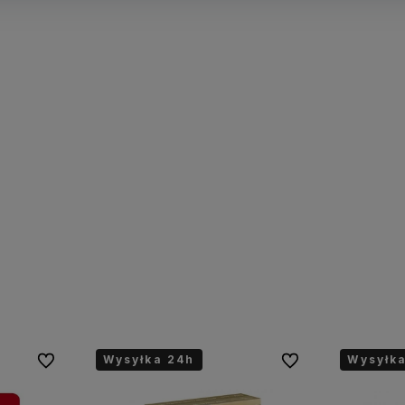
Wysyłka 24h
Wysyłk
Do ulubionych
Do ulubionych