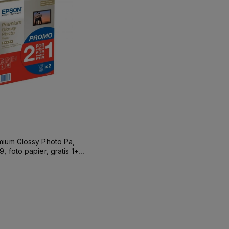
ium Glossy Photo Pa,
 foto papier, gratis 1+1
 biały, A4, 255 g/m2, 30
ent
Do koszyka