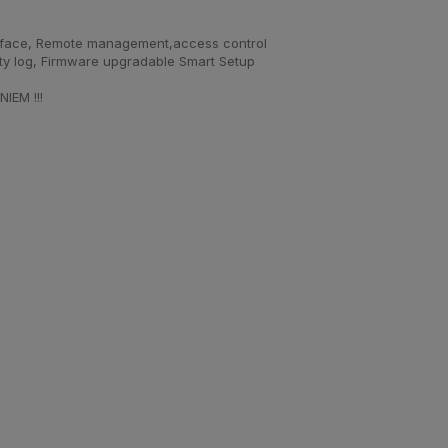
rface, Remote management,access control
ty log, Firmware upgradable Smart Setup
EM !!!
P