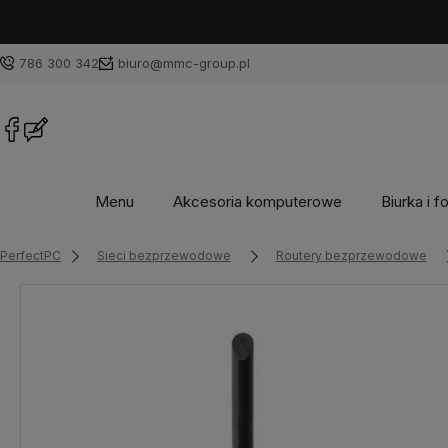
786 300 342
biuro@mmc-group.pl
Menu
Akcesoria komputerowe
Biurka i f
PerfectPC
Sieci bezprzewodowe
Routery bezprzewodowe