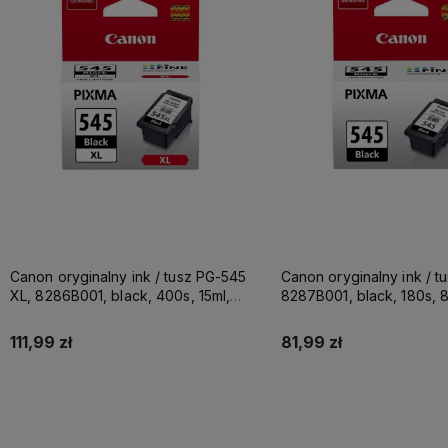
Canon oryginalny ink / tusz PG-545
Canon oryginalny ink / t
XL, 8286B001, black, 400s, 15ml,
8287B001, black, 180s, 
high capacity
111,99 zł
81,99 zł
Do koszyka
Do koszyka