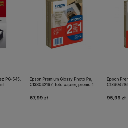
usz PG-545,
Epson Premium Glossy Photo Pa,
Epson Prem
8ml
C13S042167, foto papier, promo 1+1
C13S042169,
gratis typ połysk, biały, 10x15cm,
typ połysk,
4x6", 255 g/m2, 2x40 szt., at
szt., atram
67,99 zł
95,99 zł
Do koszyka