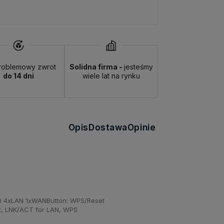
roblemowy zwrot
Solidna firma -
jesteśmy
do 14 dni
wiele lat na rynku
Opis
Dostawa
Opinie
0 4xLAN 1xWANButton: WPS/Reset
net, LNK/ACT for LAN, WPS