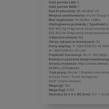
Ilość portów LAN:
4
Ilość portów WAN:
1
Kod Producenta:
BR-6428nS V5
Miejsce serwisowania:
Incom Group 
Moc wyjściowa:
11n:16dBm ±1dBm
Obsługiwane protokoły / Zgodność z
IEEE 802.11g Połączenie bezprzewodowe
IEEE 802.11n Połączenie bezprzewodo
Odpinana antena:
Nie
Okres rękojmi w miesiącach:
24
Porty wej/wyj:
1x 10M/100M RJ-45 WA
4x 10M/100M RJ-45 LAN
Prędkość transmisji:
Wi-Fi: 300 Mbps 
Rodzaj urządzenia bezprzewodoweg
Strona o towarze:
https://www.edimax
6428ns_v5/Features
Tryb pracy:
Router / Bramka interneto
Access Point / Punkt dostępowy
WISP (Client+Router)
Waga (g):
150
Waga (kg):
0.150
Wymiary [G x S x W] (mm):
107 x 153,