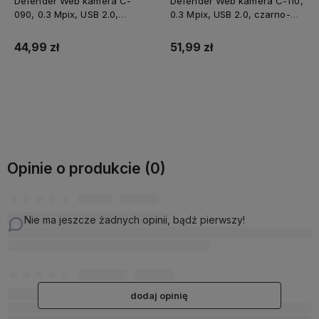
Defender Web kamera C-
Defender Web kamera C-110,
090, 0.3 Mpix, USB 2.0,
0.3 Mpix, USB 2.0, czarno-
czarna, na notebook/LCD
szara, na notebook/LCD
44,99 zł
51,99 zł
Do koszyka
Do koszyka
Opinie o produkcie (0)
Nie ma jeszcze żadnych opinii, bądź pierwszy!
dodaj opinię