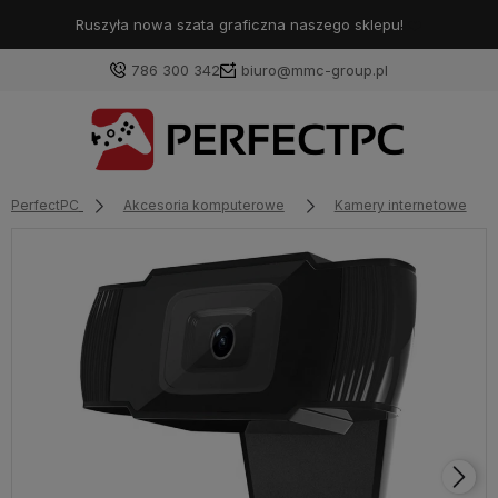
Ruszyła nowa szata graficzna naszego sklepu!
❤️
786 300 342
biuro@mmc-group.pl
PerfectPC
Akcesoria komputerowe
Kamery internetowe