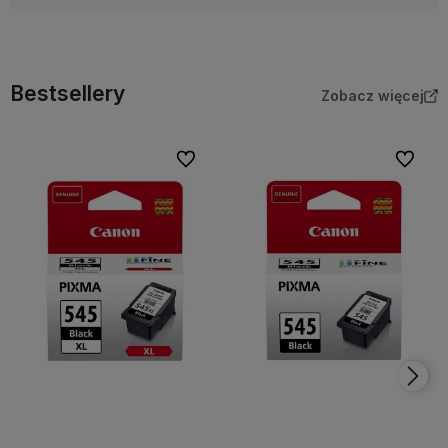
Bestsellery
Zobacz więcej
Do ulubionych
Do ulubi