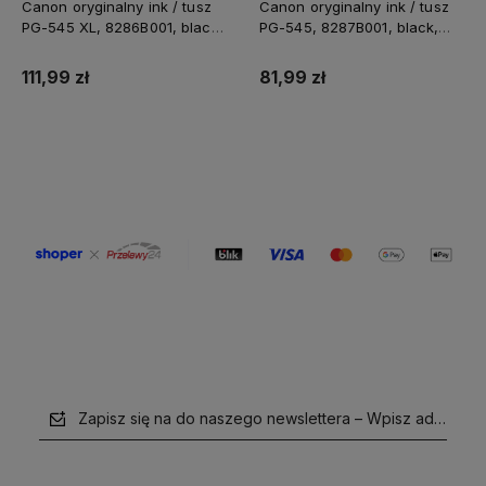
Canon oryginalny ink / tusz
Canon oryginalny ink / tusz
PG-545 XL, 8286B001, black,
PG-545, 8287B001, black,
400s, 15ml, high capacity
180s, 8ml
111,99 zł
81,99 zł
Do koszyka
Do koszyka
Zapisz się na do naszego newslettera – Wpisz adres e-m