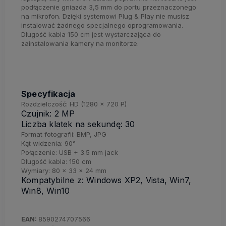
podłączenie gniazda 3,5 mm do portu przeznaczonego
na mikrofon. Dzięki systemowi Plug & Play nie musisz
instalować żadnego specjalnego oprogramowania.
Długość kabla 150 cm jest wystarczająca do
zainstalowania kamery na monitorze.
Specyfikacja
Rozdzielczość: HD (1280 x 720 P)
Czujnik: 2 MP
Liczba klatek na sekundę: 30
Format fotografii: BMP, JPG
Kąt widzenia: 90°
Połączenie: USB + 3.5 mm jack
Długość kabla: 150 cm
Wymiary: 80 x 33 x 24 mm
Kompatybilne z: Windows XP2, Vista, Win7,
Win8, Win10
EAN:
8590274707566