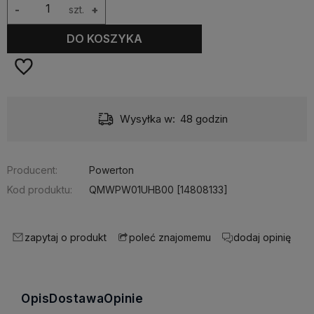
-
szt.
+
DO KOSZYKA
Wysyłka w:
48 godzin
Producent:
Powerton
Kod produktu:
QMWPW01UHB00 [14808133]
zapytaj o produkt
dodaj opinię
poleć znajomemu
Opis
Dostawa
Opinie