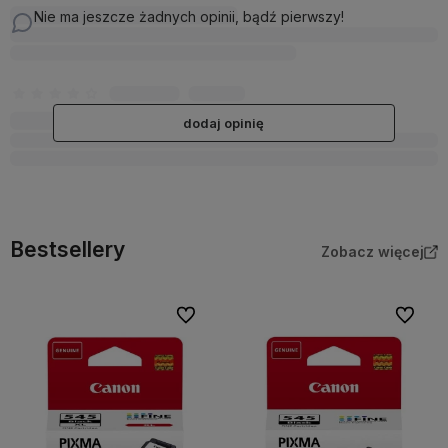
Nie ma jeszcze żadnych opinii, bądź pierwszy!
dodaj opinię
Bestsellery
Zobacz więcej
Do ulubionych
Do ulubi