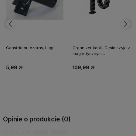
Constrictor, czarny, Logo
Organizer kabli, Gęsia szyja z
magnetycznym
mocowaniem, czarno-
czerwony, 1285mm, do
5,99 zł
109,99 zł
stołów z regulacją
wysokości, Powerton
Do koszyka
Do koszyka
Opinie o produkcie (0)