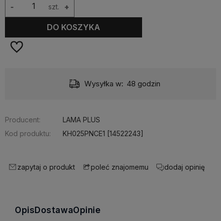
-
szt.
+
DO KOSZYKA
Wysyłka w:
48 godzin
Producent:
LAMA PLUS
Kod produktu:
KH025PNCE1 [14522243]
zapytaj o produkt
dodaj opinię
poleć znajomemu
Opis
Dostawa
Opinie