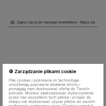
Zapisz się na do naszego newslettera – Wpisz adres e-m
polityce prywatności
🍪 Zarządzanie plikami cookie
Pomoc
Pliki cookies i pokrewne im technologie
umożliwiają poprawne działanie strony i
pomagają nam dostosować ofertę do Twoich
potrzeb. Możesz zaakceptować wykorzystanie
Moje konto
przez nas wszystkich tych plików i przejść do
sklepu lub dostosować użycie plików do swoich
preferencji, wybierając opcję "Dostosuj zgody".