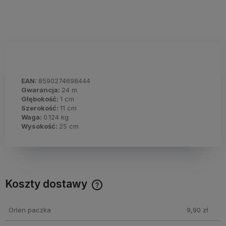
EAN:
8590274698444
Gwarancja:
24 m
Głębokość:
1 cm
Szerokość:
11 cm
Waga:
0.124 kg
Wysokość:
25 cm
Koszty dostawy
Cena nie zawiera ewentualnych kosztów płatności
Orlen paczka
9,90 zł