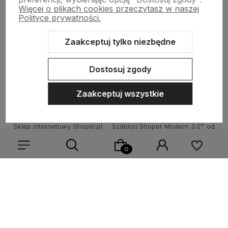
Więcej o plikach cookies przeczytasz w naszej
Płatności i dostawa
Polityce prywatności.
Zaakceptuj tylko niezbędne
O nas
Dostosuj zgody
Zaakceptuj wszystkie
Sklep internetowy Shoper.pl
Szablon Shoper Modern 3.0™
od
GrowCommerce
Wybierz coś dla siebie z naszej aktualnej oferty lub zaloguj
się, aby przywrócić dodane produkty do listy z poprzedniej
sesji.