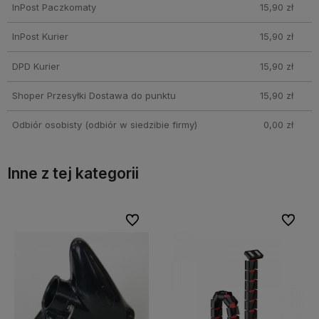
InPost Paczkomaty
15,90 zł
InPost Kurier
15,90 zł
DPD Kurier
15,90 zł
Shoper Przesyłki Dostawa do punktu
15,90 zł
Odbiór osobisty
(odbiór w siedzibie firmy)
0,00 zł
Inne z tej kategorii
bionych
bionych
Do ulubionych
Do ulubionych
Do ulubi
Do ulubi