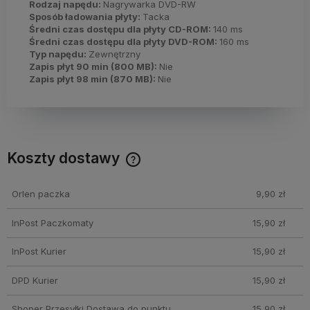
Rodzaj napędu:
Nagrywarka DVD-RW
Sposób ładowania płyty:
Tacka
Średni czas dostępu dla płyty CD-ROM:
140 ms
Średni czas dostępu dla płyty DVD-ROM:
160 ms
Typ napędu:
Zewnętrzny
Zapis płyt 90 min (800 MB):
Nie
Zapis płyt 98 min (870 MB):
Nie
Koszty dostawy
Cena nie zawiera ewentualnych kosztów płatności
Orlen paczka
9,90 zł
InPost Paczkomaty
15,90 zł
InPost Kurier
15,90 zł
DPD Kurier
15,90 zł
Shoper Przesyłki Dostawa do punktu
15,90 zł