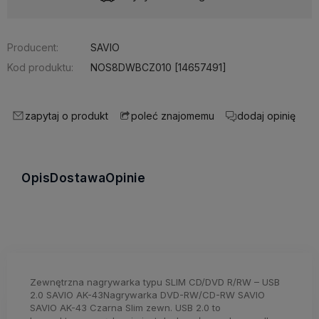
Producent:
SAVIO
Kod produktu:
NOS8DWBCZ010 [14657491]
zapytaj o produkt
dodaj opinię
poleć znajomemu
Opis
Dostawa
Opinie
Zewnętrzna nagrywarka typu SLIM CD/DVD R/RW – USB
2.0 SAVIO AK-43Nagrywarka DVD-RW/CD-RW SAVIO
SAVIO AK-43 Czarna Slim zewn. USB 2.0 to