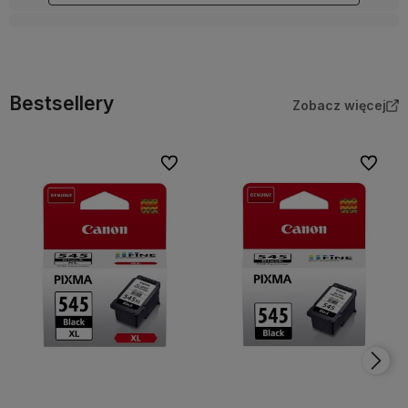
Bestsellery
Zobacz więcej
Do ulubionych
Do ulubi