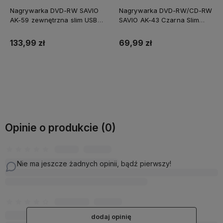
Nagrywarka DVD-RW SAVIO
Nagrywarka DVD-RW/CD-RW
AK-59 zewnętrzna slim USB-
SAVIO AK-43 Czarna Slim
C/USB-A
zewn. USB
133,99 zł
69,99 zł
Do koszyka
Do koszyka
Opinie o produkcie (0)
Nie ma jeszcze żadnych opinii, bądź pierwszy!
dodaj opinię