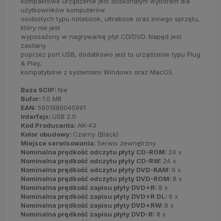
kompaktowe urządzenie jest doskonałym wyborem dla
użytkowników komputerów
osobistych typu notebook, ultrabook oraz innego sprzętu,
który nie jest
wyposażony w nagrywarkę płyt CD/DVD. Napęd jest
zasilany
poprzez port USB, dodatkowo jest to urządzenie typu Plug
& Play,
kompatybilne z systemami Windows oraz MacOS.
Baza SCIP:
Nie
Bufor:
1.0 MB
EAN:
5901986045991
Interfejs:
USB 2.0
Kod Producenta:
AK-43
Kolor obudowy:
Czarny (Black)
Miejsce serwisowania:
Serwis zewnętrzny
Nominalna prędkość odczytu płyty CD-ROM:
24 x
Nominalna prędkość odczytu płyty CD-RW:
24 x
Nominalna prędkość odczytu płyty DVD-RAM:
6 x
Nominalna prędkość odczytu płyty DVD-ROM:
8 x
Nominalna prędkość zapisu płyty DVD+R:
8 x
Nominalna prędkość zapisu płyty DVD+R DL:
6 x
Nominalna prędkość zapisu płyty DVD+RW:
8 x
Nominalna prędkość zapisu płyty DVD-R:
8 x