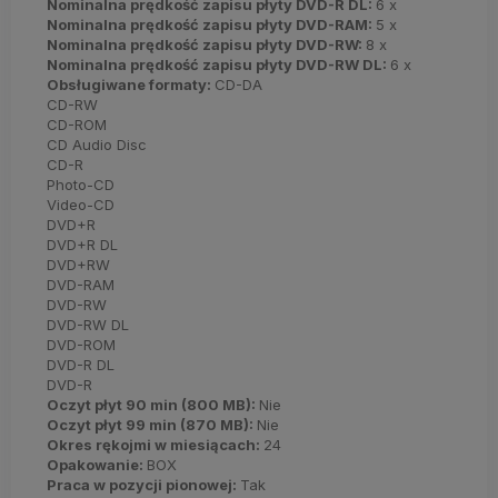
Nominalna prędkość zapisu płyty DVD-R DL:
6 x
Nominalna prędkość zapisu płyty DVD-RAM:
5 x
Nominalna prędkość zapisu płyty DVD-RW:
8 x
Nominalna prędkość zapisu płyty DVD-RW DL:
6 x
Obsługiwane formaty:
CD-DA
CD-RW
CD-ROM
CD Audio Disc
CD-R
Photo-CD
Video-CD
DVD+R
DVD+R DL
DVD+RW
DVD-RAM
DVD-RW
DVD-RW DL
DVD-ROM
DVD-R DL
DVD-R
Oczyt płyt 90 min (800 MB):
Nie
Oczyt płyt 99 min (870 MB):
Nie
Okres rękojmi w miesiącach:
24
Opakowanie:
BOX
Praca w pozycji pionowej:
Tak