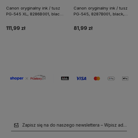
Canon oryginalny ink / tusz
Canon oryginalny ink / tusz
PG-545 XL, 8286B001, black,
PG-545, 8287B001, black,
400s, 15ml, high capacity
180s, 8ml
111,99 zł
81,99 zł
Do koszyka
Do koszyka
Zapisz się na do naszego newslettera – Wpisz adres e-m