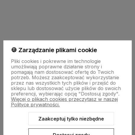
polityce prywatności
🍪 Zarządzanie plikami cookie
Pomoc
Pliki cookies i pokrewne im technologie
umożliwiają poprawne działanie strony i
pomagają nam dostosować ofertę do Twoich
potrzeb. Możesz zaakceptować wykorzystanie
Moje konto
przez nas wszystkich tych plików i przejść do
sklepu lub dostosować użycie plików do swoich
preferencji, wybierając opcję "Dostosuj zgody".
Więcej o plikach cookies przeczytasz w naszej
Płatności i dostawa
Polityce prywatności.
Zaakceptuj tylko niezbędne
O nas
Dostosuj zgody