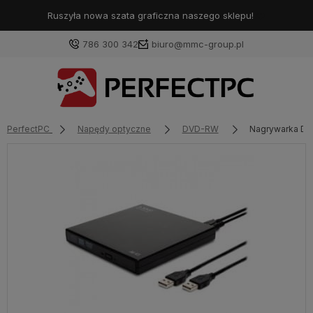
Ruszyła nowa szata graficzna naszego sklepu!
❤️
786 300 342
biuro@mmc-group.pl
PerfectPC
Napędy optyczne
DVD-RW
Nagrywarka DV