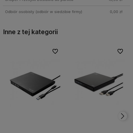
Odbiór osobisty
(odbiór w siedzibie firmy)
0,00 zł
Inne z tej kategorii
Do ulubionych
Do ulubionych
Do ulubi
Do ulubi