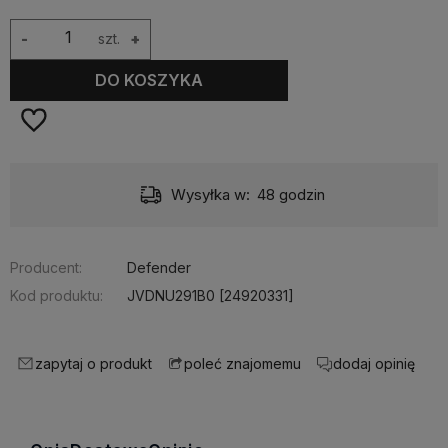
-
szt.
+
DO KOSZYKA
Wysyłka w:
48 godzin
Producent:
Defender
Kod produktu:
JVDNU291B0 [24920331]
zapytaj o produkt
dodaj opinię
poleć znajomemu