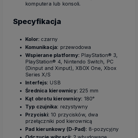
komputera lub konsoli.
Specyfikacja
Kolor
: czarny
Komunikacja
: przewodowa
Wspierane platformy
: PlayStation® 3,
PlayStation® 4, Nintendo Switch, PC
(Dinput and Xinput), XBOX One, Xbox
Series X/S
Interfejs
: USB
Średnica kierownicy
: 225 mm
Kąt obrotu kierownicy
: 180°
Typ czujnika
: rezystywny
Przyciski
: 10 przycisków, dwa
przełączniki pod kierownicą
Pad kierunkowy (D-Pad)
: 8-pozycyjny
Odczucie wibracji
: 2 wbudowane