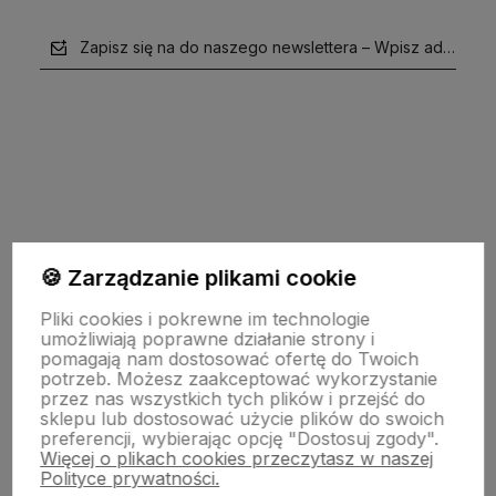
Zapisz się na do naszego newslettera – Wpisz adres e-m
polityce prywatności
🍪 Zarządzanie plikami cookie
Pomoc
Pliki cookies i pokrewne im technologie
umożliwiają poprawne działanie strony i
pomagają nam dostosować ofertę do Twoich
potrzeb. Możesz zaakceptować wykorzystanie
Moje konto
przez nas wszystkich tych plików i przejść do
sklepu lub dostosować użycie plików do swoich
preferencji, wybierając opcję "Dostosuj zgody".
Więcej o plikach cookies przeczytasz w naszej
Płatności i dostawa
Polityce prywatności.