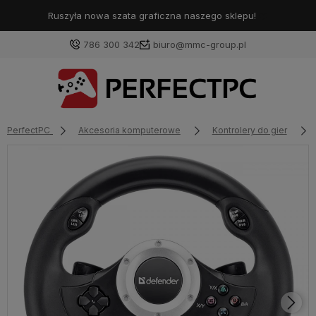
Ruszyła nowa szata graficzna naszego sklepu!
❤️
786 300 342
biuro@mmc-group.pl
PerfectPC
Akcesoria komputerowe
Kontrolery do gier