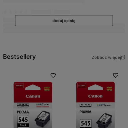
dodaj opinię
Bestsellery
Zobacz więcej
Do ulubionych
Do ulubi