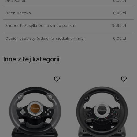
DPD Kurier
0,00 zł
Orlen paczka
0,00 zł
Shoper Przesyłki Dostawa do punktu
15,90 zł
Odbiór osobisty
(odbiór w siedzibie firmy)
0,00 zł
Inne z tej kategorii
lubionych
lubionych
Do ulubionych
Do ulubionych
Do ul
Do ul