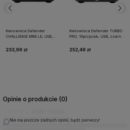
Kierownica Defender TURBO
Kierownica Genius GX
PRO, 10przycisk, USB, czarny,
Gaming SpeedMaster X2,
z pedałami, PS3,PS4,PC,Xbox
kierownica z pedałami i
One,Xbox Series
dźwignią zmiany biegów,
252,49 zł
604,99 zł
X/S,Nintendo Switc
13przycisk, USB, czarny
Do koszyka
Do koszyka
Opinie o produkcie (0)
Nie ma jeszcze żadnych opinii, bądź pierwszy!