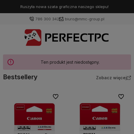
Ruszyła nowa szata graficzna naszego sklepu!
❤️
786 300 342
biuro@mmc-group.pl
Ten produkt jest niedostępny.
Bestsellery
Zobacz więcej
Do ulubionych
Do ulubi