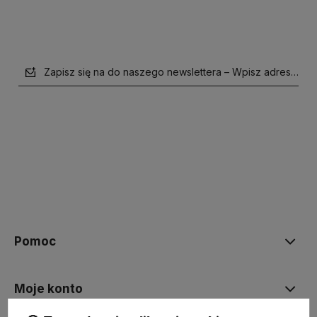
Zapisz się na do naszego newslettera – Wpisz adres e-mai
polityce prywatności
Pomoc
Moje konto