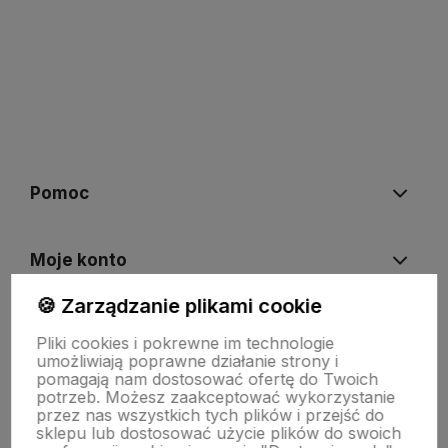
polityce prywatności
Pomoc
Moje konto
🍪 Zarządzanie plikami cookie
Płatności i dostawa
Pliki cookies i pokrewne im technologie
umożliwiają poprawne działanie strony i
pomagają nam dostosować ofertę do Twoich
O nas
potrzeb. Możesz zaakceptować wykorzystanie
przez nas wszystkich tych plików i przejść do
sklepu lub dostosować użycie plików do swoich