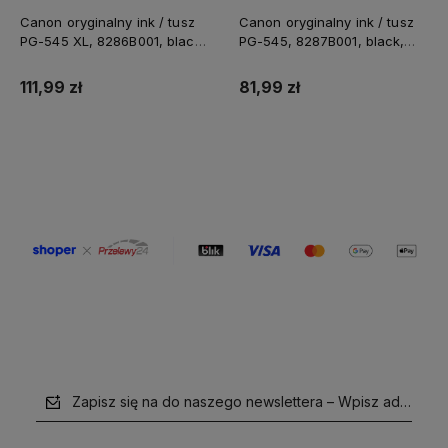
Canon oryginalny ink / tusz
Canon oryginalny ink / tusz
PG-545 XL, 8286B001, black,
PG-545, 8287B001, black,
400s, 15ml, high capacity
180s, 8ml
111,99 zł
81,99 zł
Do koszyka
Do koszyka
Zapisz się na do naszego newslettera – Wpisz adres e-m