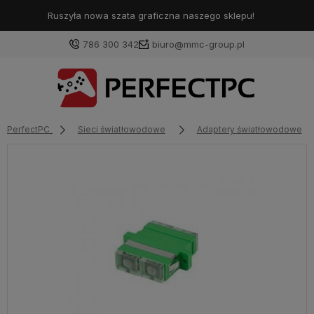
Ruszyła nowa szata graficzna naszego sklepu!
❤️
786 300 342
biuro@mmc-group.pl
PerfectPC
Sieci światłowodowe
Adaptery światłowodowe