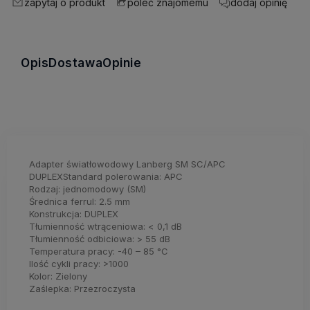
zapytaj o produkt
dodaj opinię
poleć znajomemu
Opis
Dostawa
Opinie
Adapter światłowodowy Lanberg SM SC/APC
DUPLEXStandard polerowania: APC
Rodzaj: jednomodowy (SM)
Średnica ferrul: 2.5 mm
Konstrukcja: DUPLEX
Tłumienność wtrąceniowa: < 0,1 dB
Tłumienność odbiciowa: > 55 dB
Temperatura pracy: -40 – 85 °C
Ilość cykli pracy: >1000
Kolor: Zielony
Zaślepka: Przezroczysta