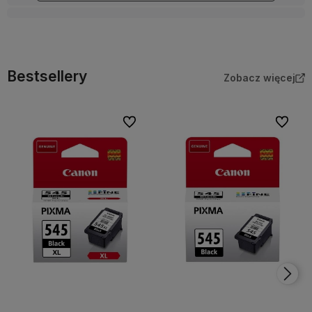
Bestsellery
Zobacz więcej
Do ulubionych
Do ulubi