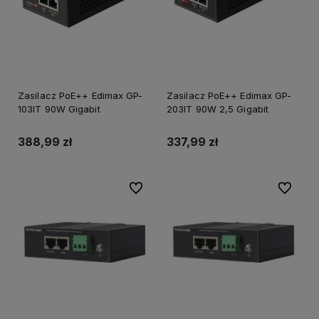
Zasilacz PoE++ Edimax GP-
Zasilacz PoE++ Edimax GP-
103IT 90W Gigabit
203IT 90W 2,5 Gigabit
388,99 zł
337,99 zł
Do ulubionych
Do ulubi