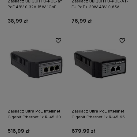
Zasilacz UBIQUITI U-POE-af
Zasilacz UBIQUITI U-POE-AT-
PoE 48V 0,32A 15W 1GbE
EU PoE+ 30W 48V 0,65A
Gigabit
38,99 zł
76,99 zł
Do ulubionych
Do ulubi
Zasilacz Ultra PoE Intellinet
Zasilacz Ultra PoE Intellinet
Gigabit Ethernet 1x RJ45 30W
Gigabit Ethernet 1x RJ45 95W
+ 1x RJ45 50W 802.3af/at
802.3af/at
516,99 zł
679,99 zł