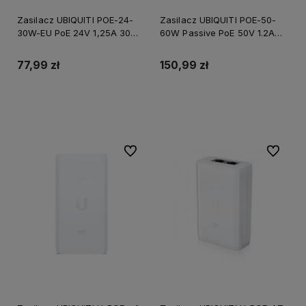
Zasilacz UBIQUITI POE-24-
Zasilacz UBIQUITI POE-50-
30W-EU PoE 24V 1,25A 30W
60W Passive PoE 50V 1.2A
Gigabit
60W Gigabit
77,99 zł
150,99 zł
Do koszyka
Do ulubionych
Do ulubi