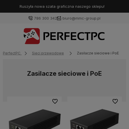
Ruszyła nowa szata graficzna naszego sklepu!
❤️
786 300 342
biuro@mmc-group.pl
PerfectPC
Sieci przewodowe
Zasilacze sieciowe i PoE
Zasilacze sieciowe i PoE
Do ulubionych
Do ulubi