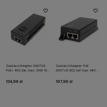
Do ulubionych
Do ulubi
Zasilacz/Adapter DIGITUS
Zasilacz/Adapter PoE
PoE+ 802.3at, max. 30W 10
DIGITUS 802.3af max. 48V
Gigabit Ethernet
15.4W Gigabit aktywny
134,99 zł
107,99 zł
Do koszyka