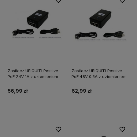
Do ulubionych
Do ulubi
Zasilacz UBIQUITI Passive
Zasilacz UBIQUITI Passive
PoE 24V 1A z uziemieniem
PoE 48V 0.5A z uziemieniem
56,99 zł
62,99 zł
Do koszyka
Do ulubionych
Do ulubi