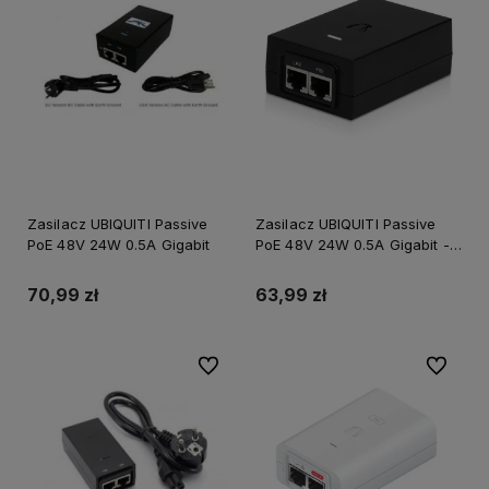
Zasilacz UBIQUITI Passive
Zasilacz UBIQUITI Passive
PoE 48V 24W 0.5A Gigabit
PoE 48V 24W 0.5A Gigabit -
OTW OPAK
70,99 zł
63,99 zł
Do ulubionych
Do ulubi