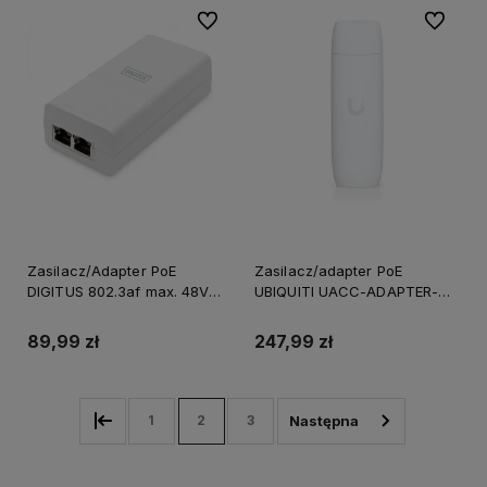
Do ulubionych
Do ulubi
Zasilacz/Adapter PoE
Zasilacz/adapter PoE
DIGITUS 802.3af max. 48V
UBIQUITI UACC-ADAPTER-
15.4W Gigabit aktywny, biały
POE-USBC RJ45 USB-C
89,99 zł
247,99 zł
1
2
3