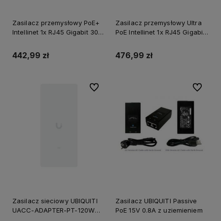
Zasilacz przemysłowy PoE+
Zasilacz przemysłowy Ultra
Intellinet 1x RJ45 Gigabit 30W
PoE Intellinet 1x RJ45 Gigabit
-40°C/+75°C
60W -40°C/+75°C
442,99 zł
476,99 zł
Do ulubionych
Do ulubi
Zasilacz sieciowy UBIQUITI
Zasilacz UBIQUITI Passive
UACC-ADAPTER-PT-120W
PoE 15V 0.8A z uziemieniem
120W