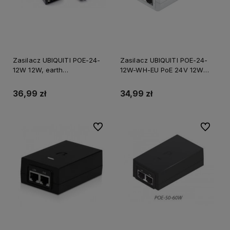
Zasilacz UBIQUITI POE-24-
Zasilacz UBIQUITI POE-24-
12W 12W, earth
12W-WH-EU PoE 24V 12W
grounding/ESD protection
2x1GbE
36,99 zł
34,99 zł
Do ulubionych
Do ulubi