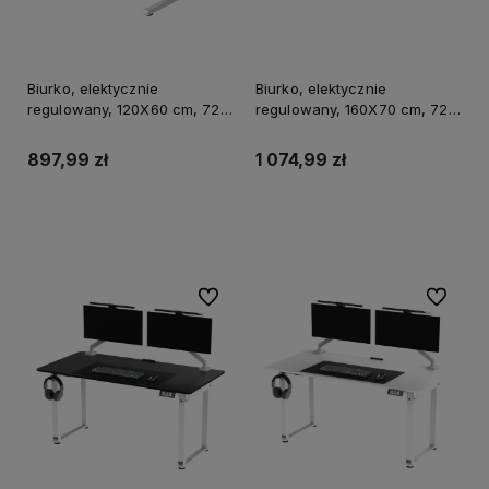
Biurko, elektycznie
Biurko, elektycznie
regulowany, 120X60 cm, 72-
regulowany, 160X70 cm, 72-
117 cm, HIGHLANDER WHITE,
117 cm, HIGHLANDER XXL
biały, ULTRADESK
WHITE, biały, ULTRADESK
897,99 zł
1 074,99 zł
Do koszyka
Do koszyka
Do ulubionych
Do ulubi