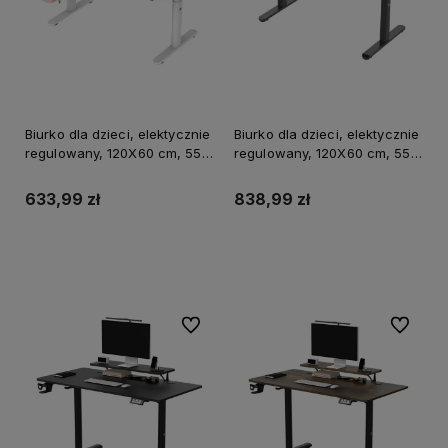
Biurko dla dzieci, elektycznie
Biurko dla dzieci, elektycznie
regulowany, 120X60 cm, 55-
regulowany, 120X60 cm, 55-
81 cm, PULSAR, biały,
81 cm, PULSAR, czarny,
ULTRADESK
ULTRADESK
633,99 zł
838,99 zł
Do koszyka
Do koszyka
Do ulubionych
Do ulubi