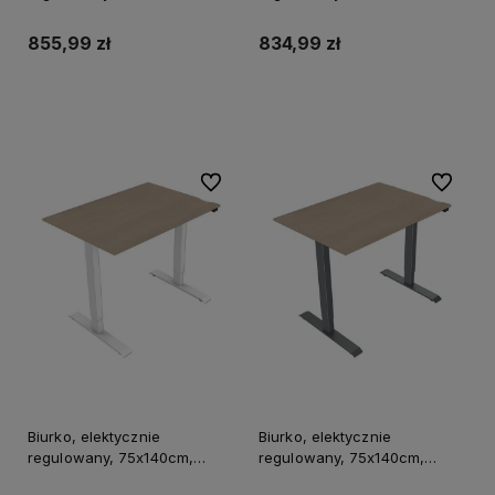
regulacja rozstawu 500mm,
regulacja rozstawu 500mm,
biały, 70 kg nośność, ergo
szary, 70 kg nośność, ergo
855,99 zł
834,99 zł
Do koszyka
Do koszyka
Do ulubionych
Do ulubi
Biurko, elektycznie
Biurko, elektycznie
regulowany, 75x140cm,
regulowany, 75x140cm,
regulacja rozstawu 500mm,
regulacja rozstawu 500mm,