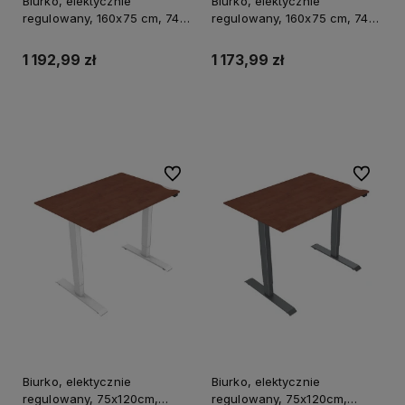
Biurko, elektycznie
Biurko, elektycznie
regulowany, 160x75 cm, 74-
regulowany, 160x75 cm, 74-
116 cm, UPLIFT, z podkładką
116 cm, UPLIFT, z podkładką
pod mysz XXL, ULTRADESK
pod mysz XXL, ULTRADESK
1 192,99 zł
1 173,99 zł
Do koszyka
Do koszyka
Do ulubionych
Do ulubi
Biurko, elektycznie
Biurko, elektycznie
regulowany, 75x120cm,
regulowany, 75x120cm,