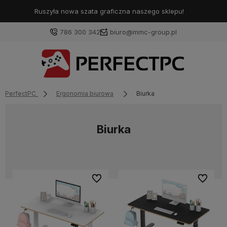
Ruszyła nowa szata graficzna naszego sklepu!
❤️
786 300 342
biuro@mmc-group.pl
PerfectPC
Ergonomia biurowa
Biurka
Biurka
Do ulubionych
Do ulubi