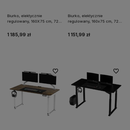
Biurko, elektycznie
Biurko, elektycznie
regulowany, 160X75 cm, 72-
regulowany, 160x75 cm, 72-
118 cm, UPLIFT, z podkładką
118 cm, UPLIFT, z podkładką
pod mysz XXL, ULTRADESK
pod mysz XXL, ULTRADESK
1 185,99 zł
1 151,99 zł
Do koszyka
Do koszyka
Do ulubionych
Do ulubi