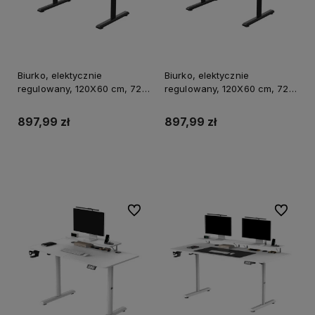
Biurko, elektycznie
Biurko, elektycznie
regulowany, 120X60 cm, 72-
regulowany, 120X60 cm, 72-
117 cm, HIGHLANDER BLACK,
117 cm, HIGHLANDER BROWN,
czarny, ULTRADESK
brązowy, ULTRADESK
897,99 zł
897,99 zł
Do koszyka
Do koszyka
Do ulubionych
Do ulubi