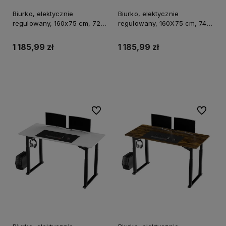
Biurko, elektycznie
Biurko, elektycznie
regulowany, 160x75 cm, 72-
regulowany, 160X75 cm, 74-
118 cm, UPLIFT, z podkładką
116 cm, UPLIFT, z podkładką
pod mysz XXL, ULTRADESK
pod mysz XXL, ULTRADESK
1 185,99 zł
1 185,99 zł
Do koszyka
Do koszyka
Do ulubionych
Do ulubi