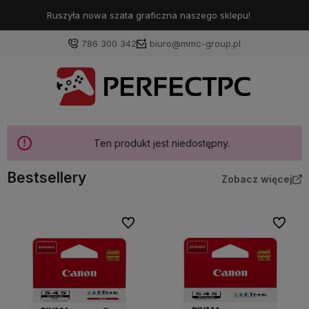
Ruszyła nowa szata graficzna naszego sklepu!
❤️
786 300 342
biuro@mmc-group.pl
Ten produkt jest niedostępny.
Bestsellery
Zobacz więcej
Do ulubionych
Do ulubi