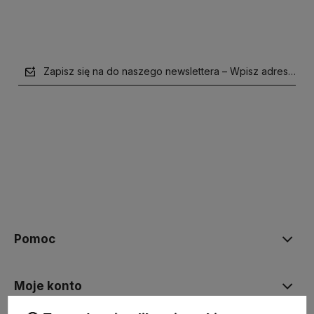
Zapisz się na do naszego newslettera – Wpisz adres e-mai
polityce prywatności
Pomoc
Moje konto