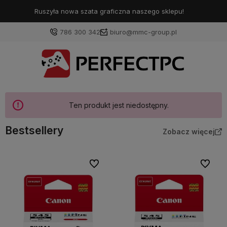
Ruszyła nowa szata graficzna naszego sklepu!
❤️
786 300 342
biuro@mmc-group.pl
Ten produkt jest niedostępny.
Bestsellery
Zobacz więcej
Do ulubionych
Do ulubi