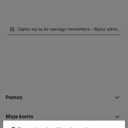
Zapisz się na do naszego newslettera – Wpisz adres e-mai
polityce prywatności
Pomoc
Moje konto