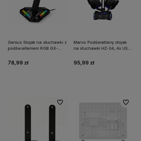
Genius Stojak na słuchawki z
Marvo Podświetlany stojak
podświetleniem RGB GX-
na słuchawki HZ-04, 4x USB
UH100, 2x USB-A 2x USB-C
3.0 HUB, czarny
HUB, czarny
78,99 zł
95,99 zł
Do koszyka
Do koszyka
Do ulubionych
Do ulubi