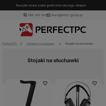
Ruszyła nowa szata graficzna naszego sklepu!
❤️
786 300 342
biuro@mmc-group.pl
PerfectPC
Uchwyty i podstawy
Stojaki na słuchawki
Stojaki na słuchawki
Do ulubionych
Do ulubi