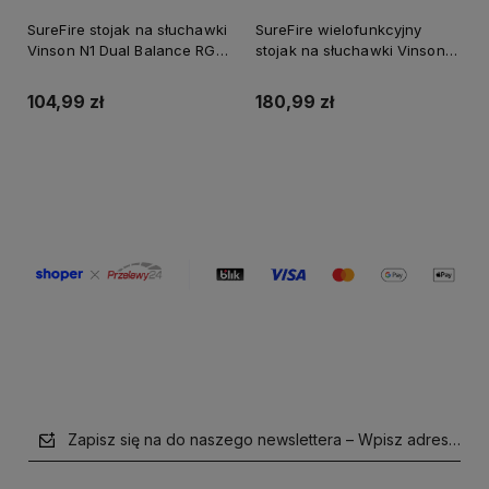
SureFire stojak na słuchawki
SureFire wielofunkcyjny
Vinson N1 Dual Balance RGB,
stojak na słuchawki Vinson
zacisk do montażu pod
N2 Dual Balance RGB, złącze
biurkiem, czerwony,
3,5 mm, czerwony, tworzywo
104,99 zł
180,99 zł
plastikowy, 48846, czerwona
ABS, 48847, czerwona, 2x
Do koszyka
Do koszyka
Zapisz się na do naszego newslettera – Wpisz adres e-mai