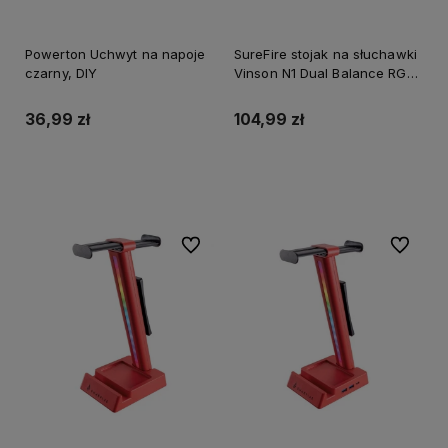
Powerton Uchwyt na napoje
SureFire stojak na słuchawki
czarny, DIY
Vinson N1 Dual Balance RGB,
zacisk do montażu pod
biurkiem, czarny, plastikowy,
36,99 zł
104,99 zł
48845, czarna
Do koszyka
Do koszyka
Do ulubionych
Do ulubi