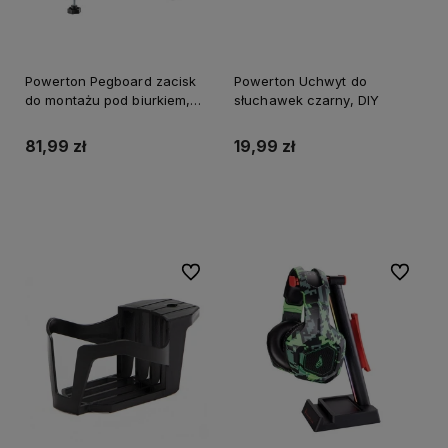
Powerton Pegboard zacisk
Powerton Uchwyt do
do montażu pod biurkiem,
słuchawek czarny, DIY
czerwony, do gry
81,99 zł
19,99 zł
Do koszyka
Do koszyka
Do ulubionych
Do ulubi