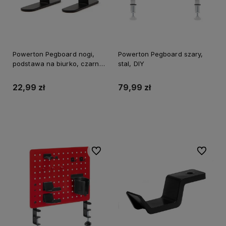
Powerton Pegboard nogi,
Powerton Pegboard szary,
podstawa na biurko, czarna,
stal, DIY
stal, DIY
22,99 zł
79,99 zł
Do koszyka
Do koszyka
Do ulubionych
Do ulubi