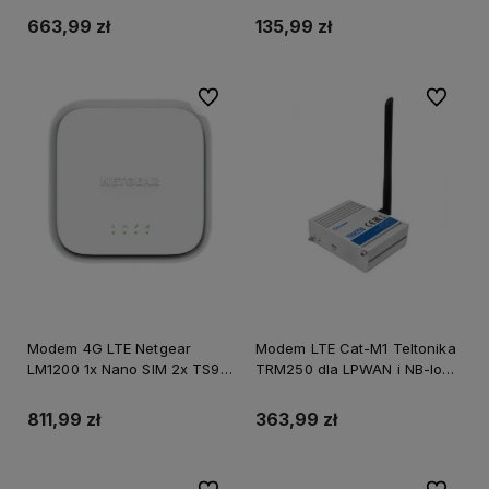
USB, 1x miniPCI-e, 1x RS-232
663,99 zł
135,99 zł
Do ulubionych
Do ulubi
Modem 4G LTE Netgear
Modem LTE Cat-M1 Teltonika
LM1200 1x Nano SIM 2x TS9
TRM250 dla LPWAN i NB-IoT,
RF 1xLAN 1xWAN USB-C
1x SIM, 1x micro USB
811,99 zł
363,99 zł