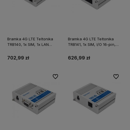
Bramka 4G LTE Teltonika
Bramka 4G LTE Teltonika
TRB140, 1x SIM, 1x LAN
TRB141, 1x SIM, I/O 16-pin,
10/100/1000, 1x micro USB
M2M/IoT
702,99 zł
626,99 zł
Do ulubionych
Do ulubi