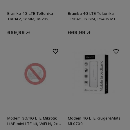
Bramka 4G LTE Teltonika
Bramka 4G LTE Teltonika
TRB142, 1x SIM, RS232,
TRB145, 1x SIM, RS485 IoT
M2M/IoT
M2M
669,99 zł
669,99 zł
Do ulubionych
Do ulubi
Modem 3G/4G LTE Mikrotik
Modem 4G LTE Kruger&Matz
LtAP mini LTE kit, WiFi N, 2x
ML0700
SIM, 1x 10/100M, 1x micro