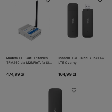
Do ulubionych
Do ulubi
Modem LTE Cat1 Teltonika
Modem TCL LINKKEY IK41 4G
TRM240 dla M2M/IoT, 1x SIM,
LTE Czarny
1x micro USB
474,99 zł
164,99 zł
Do ulubionych